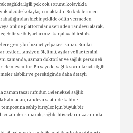
rak sağlıkla ilgili pek çok sorunu kolaylıkla
yük ölçüde kolaylaştırmaktadır. Bu kabilerin en
n rahatlığından hiçbir şekilde ödün vermeden
 veya online platformlar üzerinden randevu alarak,
çebilir ve ihtiyaçlarınızı karşılayabilirsiniz.
zlere geniş bir hizmet yelpazesi sunar. Bunlar
r testleri, tansiyon ölçümü, aşılar ve ilaç temini
Aynı zamanda, uzman doktorlar ve sağlık personeli
 de mevcuttur. Bu sayede, sağlık sorunlarıyla ilgili
rmeler alabilir ve gerektiğinde daha detaylı
 da zaman tasarrufudur. Geleneksel sağlık
a kalmadan, randevu saatinde kabine
iş temposuna sahip bireyler için büyük bir
ızlı çözümler sunarak, sağlık ihtiyaçlarınıza anında
i cihazlar ve teknolojik yeniliklerle donatılmıştır.