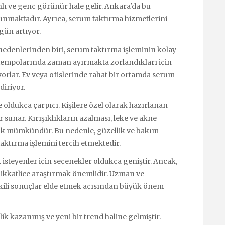
canlı ve genç görünür hale gelir. Ankara'da bu
unmaktadır. Ayrıca, serum taktırma hizmetlerini
gün artıyor.
edenlerinden biri, serum taktırma işleminin kolay
n tempolarında zaman ayırmakta zorlandıkları için
rlar. Ev veya ofislerinde rahat bir ortamda serum
diriyor.
e oldukça çarpıcı. Kişilere özel olarak hazırlanan
 sunar. Kırışıklıkların azalması, leke ve akne
mak mümkündür. Bu nedenle, güzellik ve bakım
aktırma işlemini tercih etmektedir.
isteyenler için seçenekler oldukça geniştir. Ancak,
dikkatlice araştırmak önemlidir. Uzman ve
etkili sonuçlar elde etmek açısından büyük önem
k kazanmış ve yeni bir trend haline gelmiştir.