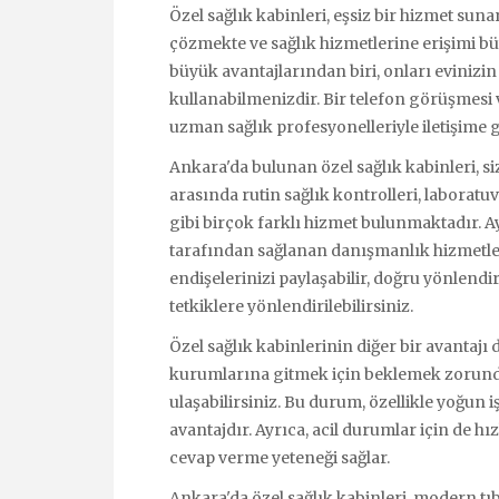
Özel sağlık kabinleri, eşsiz bir hizmet suna
çözmekte ve sağlık hizmetlerine erişimi bü
büyük avantajlarından biri, onları evinizi
kullanabilmenizdir. Bir telefon görüşmesi
uzman sağlık profesyonelleriyle iletişime ge
Ankara'da bulunan özel sağlık kabinleri, si
arasında rutin sağlık kontrolleri, laboratuva
gibi birçok farklı hizmet bulunmaktadır. 
tarafından sağlanan danışmanlık hizmetleri
endişelerinizi paylaşabilir, doğru yönlendi
tetkiklere yönlendirilebilirsiniz.
Özel sağlık kabinlerinin diğer bir avantajı
kurumlarına gitmek için beklemek zorund
ulaşabilirsiniz. Bu durum, özellikle yoğun 
avantajdır. Ayrıca, acil durumlar için de h
cevap verme yeteneği sağlar.
Ankara'da özel sağlık kabinleri, modern tıbb