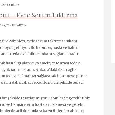
CATEGORIZED
bini – Evde Serum Taktırma
 24, 2023 BY
ADMIN
sağlık kabinleri, evde serum taktırma imkanı
r boyut getiriyor. Bu kabinler, hasta ve bakım
rtamda tedavi olabilme imkanı sağlamaktadır.
ik hastalığı olan veya ameliyat sonrası tedavi
olaylık sunmaktadır. Ankara'daki özel sağlık
erum tedavisi almanızı sağlayarak hastaneye gitme
aların daha rahat ve konforlu bir şekilde tedavi
bir şekilde tasarlanmıştır. Kabinlerde gerekli tıbbi
n ve hemşirelerin hastaları izlemesi ve gerekli
abinlerde acil durumlara karşı önlemler alınmış