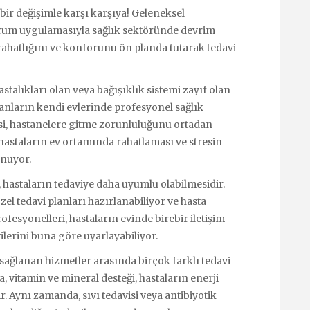
bir değişimle karşı karşıya! Geleneksel
erum uygulamasıyla sağlık sektöründe devrim
n rahatlığını ve konforunu ön planda tutarak tedavi
talıkları olan veya bağışıklık sistemi zayıf olan
nsanların kendi evlerinde profesyonel sağlık
si, hastanelere gitme zorunluluğunu ortadan
hastaların ev ortamında rahatlaması ve stresin
unuyor.
 hastaların tedaviye daha uyumlu olabilmesidir.
el tedavi planları hazırlanabiliyor ve hasta
ofesyonelleri, hastaların evinde birebir iletişim
ilerini buna göre uyarlayabiliyor.
ağlanan hizmetler arasında birçok farklı tedavi
vitamin ve mineral desteği, hastaların enerji
r. Aynı zamanda, sıvı tedavisi veya antibiyotik