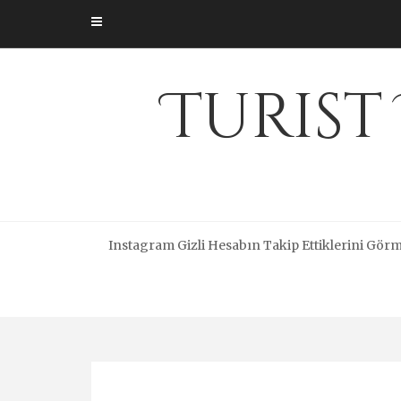
Skip
to
content
Turist
Instagram Gizli Hesabın Takip Ettiklerini Gör