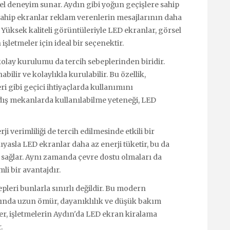
sel deneyim sunar. Aydın gibi yoğun geçişlere sahip
e sahip ekranlar reklam verenlerin mesajlarının daha
. Yüksek kaliteli görüntüleriyle LED ekranlar, görsel
şletmeler için ideal bir seçenektir.
kolay kurulumu da tercih sebeplerinden biridir.
ilir ve kolaylıkla kurulabilir. Bu özellik,
eri gibi geçici ihtiyaçlarda kullanımını
 dış mekanlarda kullanılabilme yeteneği, LED
 verimliliği de tercih edilmesinde etkili bir
yasla LED ekranlar daha az enerji tüketir, bu da
f sağlar. Aynı zamanda çevre dostu olmaları da
li bir avantajdır.
pleri bunlarla sınırlı değildir. Bu modern
sında uzun ömür, dayanıklılık ve düşük bakım
r, işletmelerin Aydın'da LED ekran kiralama
.