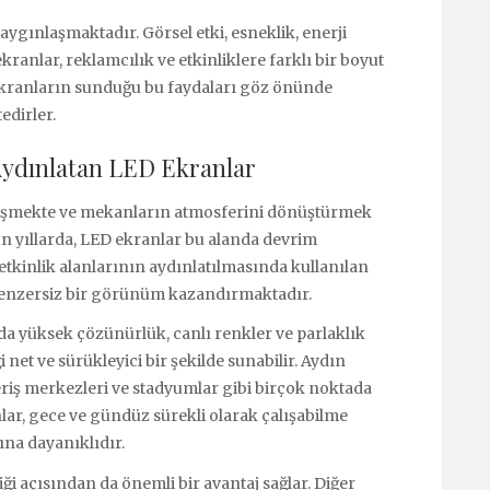
aygınlaşmaktadır. Görsel etki, esneklik, enerji
ekranlar, reklamcılık ve etkinliklere farklı bir boyut
 ekranların sunduğu bu faydaları göz önünde
edirler.
 Aydınlatan LED Ekranlar
gelişmekte ve mekanların atmosferini dönüştürmek
son yıllarda, LED ekranlar bu alanda devrim
etkinlik alanlarının aydınlatılmasında kullanılan
e benzersiz bir görünüm kazandırmaktadır.
nda yüksek çözünürlük, canlı renkler ve parlaklık
i net ve sürükleyici bir şekilde sunabilir. Aydın
eriş merkezleri ve stadyumlar gibi birçok noktada
lar, gece ve gündüz sürekli olarak çalışabilme
ına dayanıklıdır.
ği açısından da önemli bir avantaj sağlar. Diğer