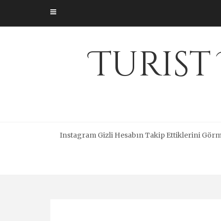
Skip
to
content
Turist
Instagram Gizli Hesabın Takip Ettiklerini Gör