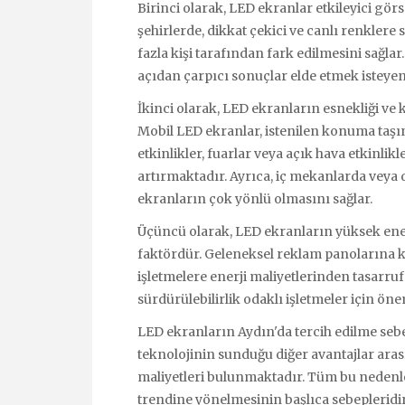
Birinci olarak, LED ekranlar etkileyici gör
şehirlerde, dikkat çekici ve canlı renkler
fazla kişi tarafından fark edilmesini sağlar
açıdan çarpıcı sonuçlar elde etmek isteyen i
İkinci olarak, LED ekranların esnekliği ve 
Mobil LED ekranlar, istenilen konuma taşınab
etkinlikler, fuarlar veya açık hava etkinlikl
artırmaktadır. Ayrıca, iç mekanlarda veya
ekranların çok yönlü olmasını sağlar.
Üçüncü olarak, LED ekranların yüksek enerji
faktördür. Geleneksel reklam panolarına kı
işletmelere enerji maliyetlerinden tasarru
sürdürülebilirlik odaklı işletmeler için önem
LED ekranların Aydın'da tercih edilme sebe
teknolojinin sunduğu diğer avantajlar ara
maliyetleri bulunmaktadır. Tüm bu nedenle
trendine yönelmesinin başlıca sebepleridir