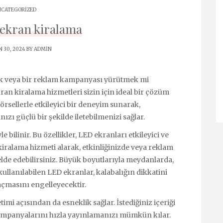
CATEGORIZED
 ekran kiralama
 30, 2024 BY
ADMIN
mek veya bir reklam kampanyası yürütmek mi
an kiralama hizmetleri sizin için ideal bir çözüm
görsellerle etkileyici bir deneyim sunarak,
ızı güçlü bir şekilde iletebilmenizi sağlar.
e bilinir. Bu özellikler, LED ekranları etkileyici ve
 kiralama hizmeti alarak, etkinliğinizde veya reklam
de edebilirsiniz. Büyük boyutlarıyla meydanlarda,
ullanılabilen LED ekranlar, kalabalığın dikkatini
çmasını engelleyecektir.
mi açısından da esneklik sağlar. İstediğiniz içeriği
kampanyalarını hızla yayınlamanızı mümkün kılar.