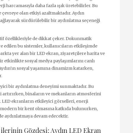
i harcamasıyla daha fazla ışık üretebilirler. Bu
çevreye olan etkiyi azaltmaktadır. Aydın
sağlayarak sürdürülebilir bir aydınlatma seçeneği
tif özellikleriyle de dikkat çeker. Dokunmatik
 edilen bu sistemler, kullanıcıların etkileşimde
arkta yer alan bir LED ekran, ziyaretçilere harita ve
 bir etkinlikte sosyal medya paylaşımlarını canlı
, Aydın'ın sosyal yaşamına dinamizm katarken,
r.
yici bir aydınlatma deneyimi sunmaktadır. Bu
ini artırırken, binaların ve mekanların atmosferini
LED ekranların etkileyici görselleri, enerji
n'ın modern bir kent olmasına katkıda bulunurken,
kilde aydınlatmaya devam edecektir.
jilerinin Gözdesi: Aydın LED Ekran