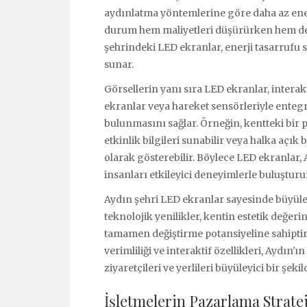
aydınlatma yöntemlerine göre daha az enerj
durum hem maliyetleri düşürürken hem de 
şehrindeki LED ekranlar, enerji tasarrufu 
sunar.
Görsellerin yanı sıra LED ekranlar, interak
ekranlar veya hareket sensörleriyle entegre
bulunmasını sağlar. Örneğin, kentteki bir p
etkinlik bilgileri sunabilir veya halka açık
olarak gösterebilir. Böylece LED ekranlar
insanları etkileyici deneyimlerle buluşturu
Aydın şehri LED ekranlar sayesinde büyüle
teknolojik yenilikler, kentin estetik değer
tamamen değiştirme potansiyeline sahiptir. 
verimliliği ve interaktif özellikleri, Aydı
ziyaretçileri ve yerlileri büyüleyici bir şe
İşletmelerin Pazarlama Strate