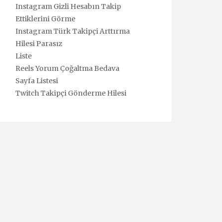
Instagram Gizli Hesabın Takip
Ettiklerini Görme
Instagram Türk Takipçi Arttırma
Hilesi Parasız
Liste
Reels Yorum Çoğaltma Bedava
Sayfa Listesi
Twitch Takipçi Gönderme Hilesi