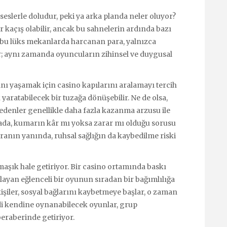
 seslerle doludur, peki ya arka planda neler oluyor?
r kaçış olabilir, ancak bu sahnelerin ardında bazı
n, bu lüks mekanlarda harcanan para, yalnızca
 aynı zamanda oyuncuların zihinsel ve duygusal
ı yaşamak için casino kapılarını aralamayı tercih
 yaratabilecek bir tuzağa dönüşebilir. Ne de olsa,
denler genellikle daha fazla kazanma arzusu ile
urada, kumarın kâr mı yoksa zarar mı olduğu sorusu
ranın yanında, ruhsal sağlığın da kaybedilme riski
şık hale getiriyor. Bir casino ortamında baskı
layan eğlenceli bir oyunun sıradan bir bağımlılığa
şiler, sosyal bağlarını kaybetmeye başlar, o zaman
ndi kendine oynanabilecek oyunlar, grup
eraberinde getiriyor.