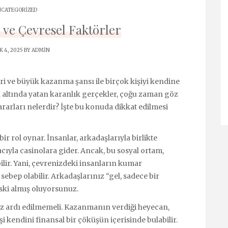
CATEGORIZED
 ve Çevresel Faktörler
 4, 2025 BY
ADMIN
i ve büyük kazanma şansı ile birçok kişiyi kendine
n altında yatan karanlık gerçekler, çoğu zaman göz
ararları nelerdir? İşte bu konuda dikkat edilmesi
ir rol oynar. İnsanlar, arkadaşlarıyla birlikte
ıyla casinolara gider. Ancak, bu sosyal ortam,
ilir. Yani, çevrenizdeki insanların kumar
 sebep olabilir. Arkadaşlarınız “gel, sadece bir
iski almış oluyorsunuz.
z ardı edilmemeli. Kazanmanın verdiği heyecan,
şi kendini finansal bir çöküşün içerisinde bulabilir.