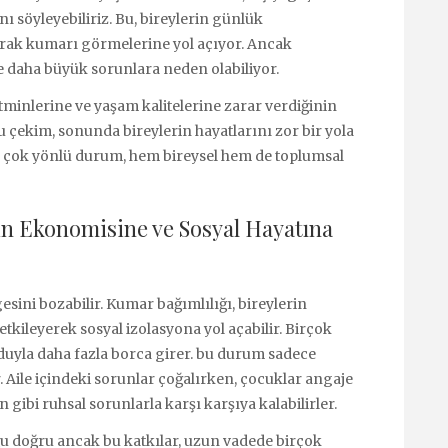
nı söyleyebiliriz. Bu, bireylerin günlük
arak kumarı görmelerine yol açıyor. Ancak
e daha büyük sorunlara neden olabiliyor.
atminlerine ve yaşam kalitelerine zarar verdiğinin
 çekim, sonunda bireylerin hayatlarını zor bir yola
e çok yönlü durum, hem bireysel hem de toplumsal
n Ekonomisine ve Sosyal Hayatına
ini bozabilir. Kumar bağımlılığı, bireylerin
 etkileyerek sosyal izolasyona yol açabilir. Birçok
uduyla daha fazla borca girer. bu durum sadece
er. Aile içindeki sorunlar çoğalırken, çocuklar angaje
gibi ruhsal sorunlarla karşı karşıya kalabilirler.
 doğru ancak bu katkılar, uzun vadede birçok