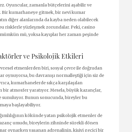
z. Oyuncular, zamanla bütçelerini aşabilir ve
ler. Bir kumarhaneye gitmek, bir nevi kumar
tın diğer alanlarında da kayba neden olabilecek
 bu risklerle yüzleşmek zorundalar. Peki, casino
 mümkün mü, yoksa kayıplar her zaman peşinde
ktörler ve Psikolojik Etkileri
vresel etmenlerden biri, sosyal çevre ile doğrudan
ar oynuyorsa, bu davranışı normalleştiği için siz de
rıca, kumarhanelerde sıkça karşılaşılan
n bir atmosfer yaratıyor. Mesela, büyük kazançlar,
kte sunuluyor. Bunun sonucunda, bireyler bu
aya başlayabiliyor.
ğımlılığının kökünde yatan psikolojik etmenler de
azanç umudu, bireylerin zihninde sürekli dönen
mar oynarken yaşanan adrenalinin, kişiyi geçici bir