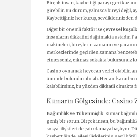
Birçok insan, kaybettiği parayı geri kazan
girebilir. Bu durum, yalnızca bireyi değil, a
Kaybettiğiniz her kuruş, sevdiklerinizden de 
Diğer bir önemli faktör ise
çevresel koşull
insanların dikkatini dağıtmakta ustadır. Par
makineleri, bireylerin zamanın ve paranın n
merkezlerinde geçirilen zamana benzetebil
etmezseniz, çıkmaz sokakta bulursunuz ke
Casino oynamak heyecan verici olabilir, an
önünde bulundurulmalı. Her an, kararları
kalabilirsiniz, bu yüzden dikkatli olmakta f
Kumarın Gölgesinde: Casino Z
Bağımlılık ve Tükenmişlik
: Kumar bağımlılı
geniş bir sorun. Birçok insan, bu bağımlıl
sosyal ilişkileri de çatırdamaya başlıyor. D
kaybettiğinde, ailevi ilişkilerinin nasıl kötü