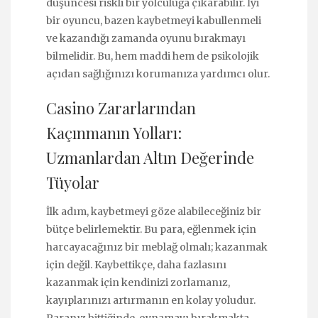
düşüncesi riskli bir yolculuğa çıkarabilir. İyi
bir oyuncu, bazen kaybetmeyi kabullenmeli
ve kazandığı zamanda oyunu bırakmayı
bilmelidir. Bu, hem maddi hem de psikolojik
açıdan sağlığınızı korumanıza yardımcı olur.
Casino Zararlarından
Kaçınmanın Yolları:
Uzmanlardan Altın Değerinde
Tüyolar
İlk adım, kaybetmeyi göze alabileceğiniz bir
bütçe belirlemektir. Bu para, eğlenmek için
harcayacağınız bir meblağ olmalı; kazanmak
için değil. Kaybettikçe, daha fazlasını
kazanmak için kendinizi zorlamanız,
kayıplarınızı artırmanın en kolay yoludur.
Paranız bittiğinde, oynamayı bırakmakta