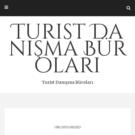
Skip
to
content
Turist Da
nışma Bür
oları
Turist Danışma Büroları
UNCATEGORIZED