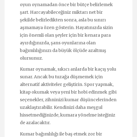
oyun oynamadan önce bir bütçe belirlemek
şart. Harcayabileceğiniz miktarı net bir
şekilde belirledikten sonra, asla bu sınırı
aşmamaya özen gösterin. Hayatınızda sizin
için önemli olan şeyler için bir kenara para
ayırdığınızda, şans oyunlarına olan
bağımlılığınızı da büyük ölçüde azaltmış
olursunuz.
Kumar oynamak, sıkıcı anlarda bir kaçış yolu
sunar. Ancak bu tuzağa düşmemek için
alternatif aktiviteler geliştirin. Spor yapmak,
kitap okumak veya yeni bir hobi edinmek gibi
seçenekler, zihninizi kumar düşüncelerinden
uzaklaştırabilir. Kendinizi daha meşgul
hissetmediğinizde, kumara yönelme isteğiniz
de azalacaktır.
Kumar bağımlılığı ile baş etmek zor bir