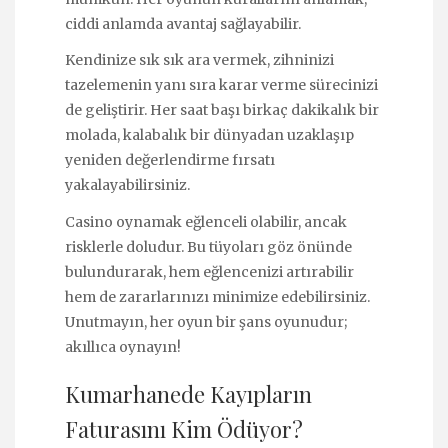
ciddi anlamda avantaj sağlayabilir.
Kendinize sık sık ara vermek, zihninizi
tazelemenin yanı sıra karar verme sürecinizi
de geliştirir. Her saat başı birkaç dakikalık bir
molada, kalabalık bir dünyadan uzaklaşıp
yeniden değerlendirme fırsatı
yakalayabilirsiniz.
Casino oynamak eğlenceli olabilir, ancak
risklerle doludur. Bu tüyoları göz önünde
bulundurarak, hem eğlencenizi artırabilir
hem de zararlarınızı minimize edebilirsiniz.
Unutmayın, her oyun bir şans oyunudur;
akıllıca oynayın!
Kumarhanede Kayıpların
Faturasını Kim Ödüyor?