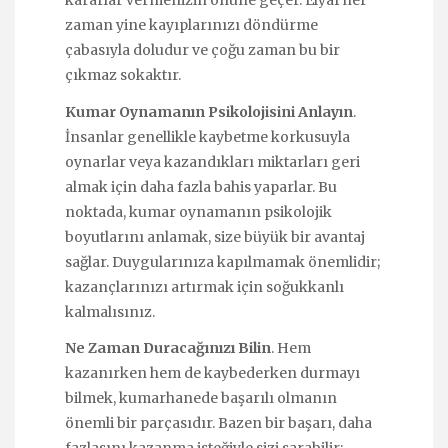
kararlar vermenizin önüne geçer. Elyaf her
zaman yine kayıplarınızı döndürme
çabasıyla doludur ve çoğu zaman bu bir
çıkmaz sokaktır.
Kumar Oynamanın Psikolojisini Anlayın
.
İnsanlar genellikle kaybetme korkusuyla
oynarlar veya kazandıkları miktarları geri
almak için daha fazla bahis yaparlar. Bu
noktada, kumar oynamanın psikolojik
boyutlarını anlamak, size büyük bir avantaj
sağlar. Duygularınıza kapılmamak önemlidir;
kazançlarınızı artırmak için soğukkanlı
kalmalısınız.
Ne Zaman Duracağınızı Bilin
. Hem
kazanırken hem de kaybederken durmayı
bilmek, kumarhanede başarılı olmanın
önemli bir parçasıdır. Bazen bir başarı, daha
fazlasını kazanma isteğiyle sizi sarabilir;