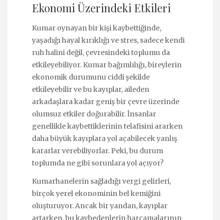
Ekonomi Üzerindeki Etkileri
Kumar oynayan bir kişi kaybettiğinde,
yaşadığı hayal kırıklığı ve stres, sadece kendi
ruh halini değil, çevresindeki toplumu da
etkileyebiliyor. Kumar bağımlılığı, bireylerin
ekonomik durumunu ciddi şekilde
etkileyebilir ve bu kayıplar, aileden
arkadaşlara kadar geniş bir çevre üzerinde
olumsuz etkiler doğurabilir. İnsanlar
genellikle kaybettiklerinin telafisini ararken
daha büyük kayıplara yol açabilecek yanlış
kararlar verebiliyorlar. Peki, bu durum
toplumda ne gibi sorunlara yol açıyor?
Kumarhanelerin sağladığı vergi gelirleri,
birçok yerel ekonominin bel kemiğini
oluşturuyor. Ancak bir yandan, kayıplar
artarken, bu kaybedenlerin harcamalarının