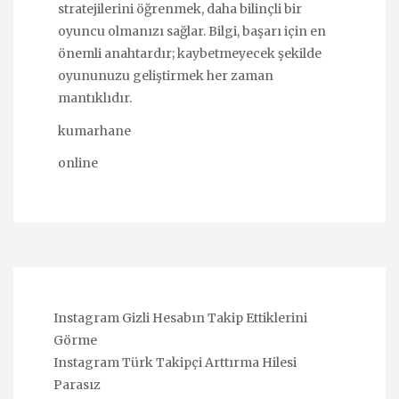
stratejilerini öğrenmek, daha bilinçli bir
oyuncu olmanızı sağlar. Bilgi, başarı için en
önemli anahtardır; kaybetmeyecek şekilde
oyununuzu geliştirmek her zaman
mantıklıdır.
kumarhane
online
Instagram Gizli Hesabın Takip Ettiklerini
Görme
Instagram Türk Takipçi Arttırma Hilesi
Parasız