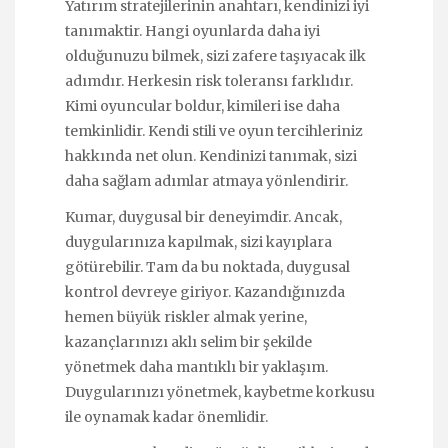
Yatırım stratejilerinin anahtarı, kendinizi iyi
tanımaktir. Hangi oyunlarda daha iyi
olduğunuzu bilmek, sizi zafere taşıyacak ilk
adımdır. Herkesin risk toleransı farklıdır.
Kimi oyuncular boldur, kimileri ise daha
temkinlidir. Kendi stili ve oyun tercihleriniz
hakkında net olun. Kendinizi tanımak, sizi
daha sağlam adımlar atmaya yönlendirir.
Kumar, duygusal bir deneyimdir. Ancak,
duygularınıza kapılmak, sizi kayıplara
götürebilir. Tam da bu noktada, duygusal
kontrol devreye giriyor. Kazandığınızda
hemen büyük riskler almak yerine,
kazançlarınızı aklı selim bir şekilde
yönetmek daha mantıklı bir yaklaşım.
Duygularınızı yönetmek, kaybetme korkusu
ile oynamak kadar önemlidir.