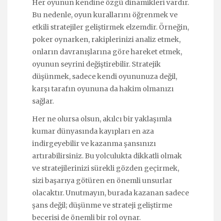
Her oyunun kendine özgü dinamikleri vardır.
Bu nedenle, oyun kurallarını öğrenmek ve
etkili stratejiler geliştirmek elzemdir. Örneğin,
poker oynarken, rakiplerinizi analiz etmek,
onların davranışlarına göre hareket etmek,
oyunun seyrini değiştirebilir. Stratejik
düşünmek, sadece kendi oyununuza değil,
karşı tarafın oyununa da hakim olmanızı
sağlar.
Her ne olursa olsun, akılcı bir yaklaşımla
kumar dünyasında kayıpları en aza
indirgeyebilir ve kazanma şansınızı
artırabilirsiniz. Bu yolculukta dikkatli olmak
ve stratejilerinizi sürekli gözden geçirmek,
sizi başarıya götüren en önemli unsurlar
olacaktır. Unutmayın, burada kazanan sadece
şans değil; düşünme ve strateji geliştirme
becerisi de önemli bir rol oynar.