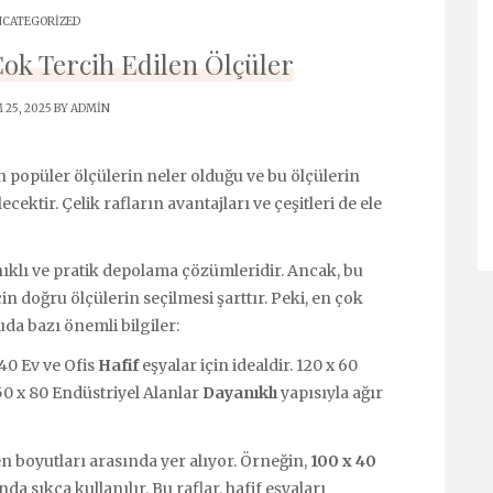
CATEGORIZED
Çok Tercih Edilen Ölçüler
 25, 2025 BY
ADMIN
n popüler ölçülerin neler olduğu ve bu ölçülerin
cektir. Çelik rafların avantajları ve çeşitleri de ele
nıklı ve pratik depolama çözümleridir. Ancak, bu
çin doğru ölçülerin seçilmesi şarttır. Peki, en çok
uda bazı önemli bilgiler:
40 Ev ve Ofis
Hafif
eşyalar için idealdir. 120 x 60
50 x 80 Endüstriyel Alanlar
Dayanıklı
yapısıyla ağır
len boyutları arasında yer alıyor. Örneğin,
100 x 40
da sıkça kullanılır. Bu raflar, hafif eşyaları