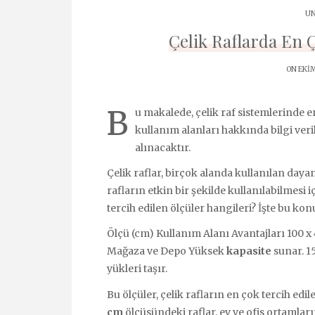
UN
Çelik Raflarda En 
ON EKIM
B
u makalede, çelik raf sistemlerinde e
kullanım alanları hakkında bilgi verile
alınacaktır.
Çelik raflar, birçok alanda kullanılan daya
rafların etkin bir şekilde kullanılabilmesi i
tercih edilen ölçüler hangileri? İşte bu kon
Ölçü (cm) Kullanım Alanı Avantajları 100 x 
Mağaza ve Depo Yüksek
kapasite
sunar. 1
yükleri taşır.
Bu ölçüler, çelik rafların en çok tercih edi
cm
ölçüsündeki raflar, ev ve ofis ortamların