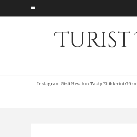
Skip
to
content
Turist
Instagram Gizli Hesabın Takip Ettiklerini Gör