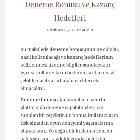
Deneme Bonusu ve Kazanç
Hedefleri
ON NISAN 26, 2025 BY
ADMIN
Bu makalede
deneme bonusunun
ne olduğu,
nasıl kullanılacağı ve
kazanç hedeflerinin
belirlenmesi üzerine bilgiler sunulacaktır.
Ayrıca, kullanıcıların bu bonuslardan en iyi
şekilde nasıl yararlanabilecekleri ele
alınacaktır.
Deneme bonusu
, kullanıcıların yeni bir
platformda deneme yapabilmeleri için
sunulan bir teşviktir. Bu bonus, kullanıcıların
risk almadan oyun deneyimi yaşamalarına
olanak tanır. Örneğin, bir kullanıcı yeni bir
bahis sitesine kaydolduğunda, belirli bir