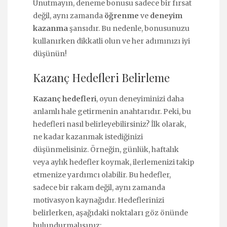
Unutmayın, deneme bonusu sadece bir fırsat
değil, aynı zamanda
öğrenme
ve
deneyim
kazanma
şansıdır. Bu nedenle, bonusunuzu
kullanırken dikkatli olun ve her adımınızı iyi
düşünün!
Kazanç Hedefleri Belirleme
Kazanç hedefleri
, oyun deneyiminizi daha
anlamlı hale getirmenin anahtarıdır. Peki, bu
hedefleri nasıl belirleyebilirsiniz? İlk olarak,
ne kadar kazanmak istediğinizi
düşünmelisiniz. Örneğin, günlük, haftalık
veya aylık hedefler koymak, ilerlemenizi takip
etmenize yardımcı olabilir. Bu hedefler,
sadece bir rakam değil, aynı zamanda
motivasyon kaynağıdır. Hedeflerinizi
belirlerken, aşağıdaki noktaları göz önünde
bulundurmalısınız: