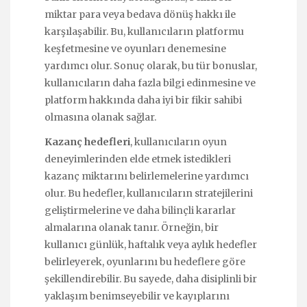
miktar para veya bedava dönüş hakkı ile
karşılaşabilir. Bu, kullanıcıların platformu
keşfetmesine ve oyunları denemesine
yardımcı olur. Sonuç olarak, bu tür bonuslar,
kullanıcıların daha fazla bilgi edinmesine ve
platform hakkında daha iyi bir fikir sahibi
olmasına olanak sağlar.
Kazanç hedefleri
, kullanıcıların oyun
deneyimlerinden elde etmek istedikleri
kazanç miktarını belirlemelerine yardımcı
olur. Bu hedefler, kullanıcıların stratejilerini
geliştirmelerine ve daha bilinçli kararlar
almalarına olanak tanır. Örneğin, bir
kullanıcı günlük, haftalık veya aylık hedefler
belirleyerek, oyunlarını bu hedeflere göre
şekillendirebilir. Bu sayede, daha disiplinli bir
yaklaşım benimseyebilir ve kayıplarını