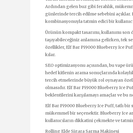
Ardından gelen buz gibi ferahlık, mükemmel
günlerinde tercih edilme sebebini açıklar. 
kombinasyonuyla tatmin edici bir kullanıc
Ürünün kompakt tasarımı, kullanımı son der
taşıyabileceğiniz anlamına gelirken, tek sefe
özellikler, Elf Bar Pi9000 Blueberry Ice Puf
kılar.
SEO optimizasyonu açısından, bu vape ürün
hedef kitlenin arama sonuçlarında kolaylık
tercih etmelerinde büyük rol oynayan özellik
olmasıdır. Elf Bar Pi9000 Blueberry Ice Puff,
beklentilerini karşılamayı amaçlar ve bu n
Elf Bar Pi9000 Blueberry Ice Puff, tatlı bir
mükemmel bir seçenektir. Blueberry Ice aro
kullanıcıların dikkatini çekmekte ve tatmi
Rolling Elde Sigara Sarma Makinesi