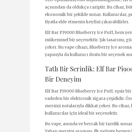
açısından da oldukça caziptir. Bu cihaz, bü
ekonomik bir şekilde sunar. Kullanıcılar, 
fiyatla elde etmenin keyfini çıkarabilirler.
Elf Bar PI9000 Blueberry Ice Puff, hem yen
mükemmel bir seçenektir. Şık tasarımı, gü
çeker. Bu vape cihazı, Blueberry Ice aroma
yapısıyla da kullanıcı dostu bir seçenek su
Tatlı Bir Serinlik: Elf Bar Pi9
Bir Deneyim
Elf Bar Pi9000 Blueberry Ice Puff, eşsiz bir
vadeden bir elektronik sigara çeşididir. Öze
mersini notalarıyla dikkat çeker. Bu cihaz
kullanıcılar için ideal bir seçenektir.
Bu vape, anında ve berrak bir tazelik suna
Yaban mersini aroması, ilk nefeste hemen hi