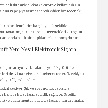
m de kalitesiyle dikkat çekiyor ve kullanıcıların
a onu vape piyasasında tercih edilen bir seçenek
ıların beklentilerini karşılayacak şekilde
dostu tasarımı, çarpıcı aroma seçenekleri ve uygun
rı arasında haklı bir popülarite kazanmış durumda.
uff: Yeni Nesil Elektronik Sigara
çen gün artıyor ve bu alanda yenilikçi ürünler
 biri de Elf Bar Pi9000 Blueberry Ice Puff. Peki, bu
oluyor? İşte detaylar:
 dikkat çekiyor. Şık ve ergonomik yapısıyla
 hem de kolay taşınabilirlik sağlıyor. Üstelik,
i) ve buzlu mentol tatlarıyla tasarlanan aromalar,