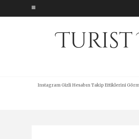
Skip
to
content
Turist
Instagram Gizli Hesabın Takip Ettiklerini Gör