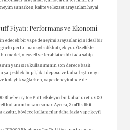
eneyim sunarken, kalite ve lezzet arayanları hayal
Puff Fiyatı: Performans ve Ekonomi
min edecek bir vape deneyimi arayanlar için ideal bir
e güçlü performansıyla dikkat çekiyor. Özellikle
bu model, meyveli ve ferahlatıcı bir tada sahip.
sının yanı sıra kullanımının son derece basit
arj edilebilir pil, likit deposu ve buharlaştırıcıyı
ik ve kolaylık sağlarken, vape deneyiminde de
Blueberry Ice Puff etkileyici bir buhar üretir. 600
i kullanım imkanı sunar. Ayrıca, 2 ml'lik likit
 azaltır, böylece kullanıcılar daha fazla vape keyfi
r PI9000 Blueberry Ice Puff fiyat performans