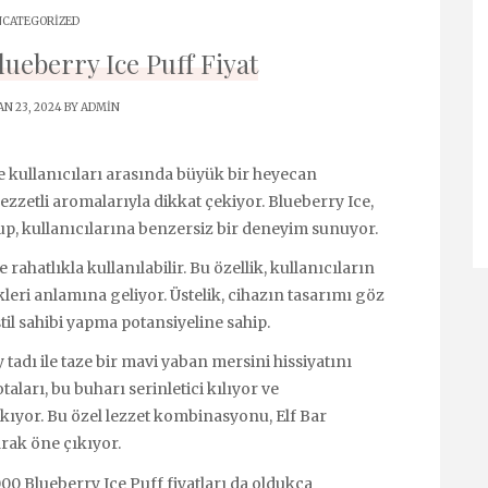
CATEGORIZED
lueberry Ice Puff Fiyat
N 23, 2024 BY
ADMIN
pe kullanıcıları arasında büyük bir heyecan
 lezzetli aromalarıyla dikkat çekiyor. Blueberry Ice,
 olup, kullanıcılarına benzersiz bir deneyim sunuyor.
rahatlıkla kullanılabilir. Bu özellik, kullanıcıların
eri anlamına geliyor. Üstelik, cihazın tasarımı göz
stil sahibi yapma potansiyeline sahip.
tadı ile taze bir mavi yaban mersini hissiyatını
aları, bu buharı serinletici kılıyor ve
rakıyor. Bu özel lezzet kombinasyonu, Elf Bar
arak öne çıkıyor.
0 Blueberry Ice Puff fiyatları da oldukça