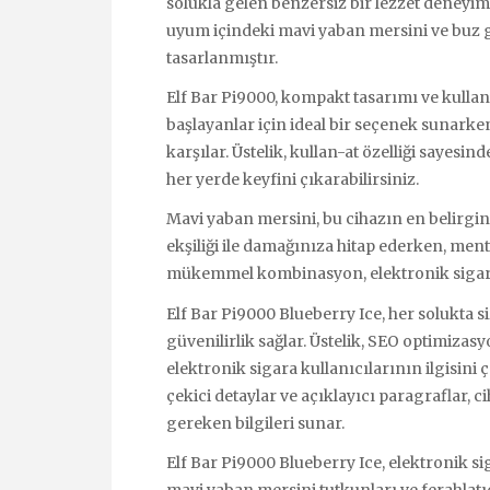
solukla gelen benzersiz bir lezzet deneyim
uyum içindeki mavi yaban mersini ve buz gi
tasarlanmıştır.
Elf Bar Pi9000, kompakt tasarımı ve kullanı
başlayanlar için ideal bir seçenek sunarke
karşılar. Üstelik, kullan-at özelliği sayesind
her yerde keyfini çıkarabilirsiniz.
Mavi yaban mersini, bu cihazın en belirgin öz
ekşiliği ile damağınıza hitap ederken, mento
mükemmel kombinasyon, elektronik sigara 
Elf Bar Pi9000 Blueberry Ice, her solukta siz
güvenilirlik sağlar. Üstelik, SEO optimizas
elektronik sigara kullanıcılarının ilgisini
çekici detaylar ve açıklayıcı paragraflar, 
gereken bilgileri sunar.
Elf Bar Pi9000 Blueberry Ice, elektronik 
mavi yaban mersini tutkunları ve ferahlatıcı