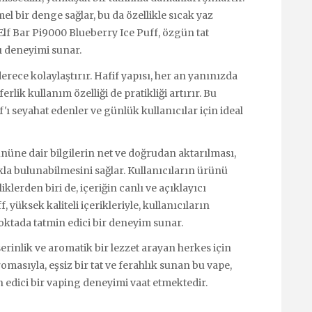
 bir denge sağlar, bu da özellikle sıcak yaz
Elf Bar Pi9000 Blueberry Ice Puff, özgün tat
ı deneyimi sunar.
ece kolaylaştırır. Hafif yapısı, her an yanınızda
rlik kullanım özelliği de pratikliği artırır. Bu
f'ı seyahat edenler ve günlük kullanıcılar için ideal
üne dair bilgilerin net ve doğrudan aktarılması,
la bulunabilmesini sağlar. Kullanıcıların ürünü
lerden biri de, içeriğin canlı ve açıklayıcı
 yüksek kaliteli içerikleriyle, kullanıcıların
oktada tatmin edici bir deneyim sunar.
 serinlik ve aromatik bir lezzet arayan herkes için
masıyla, eşsiz bir tat ve ferahlık sunan bu vape,
n edici bir vaping deneyimi vaat etmektedir.