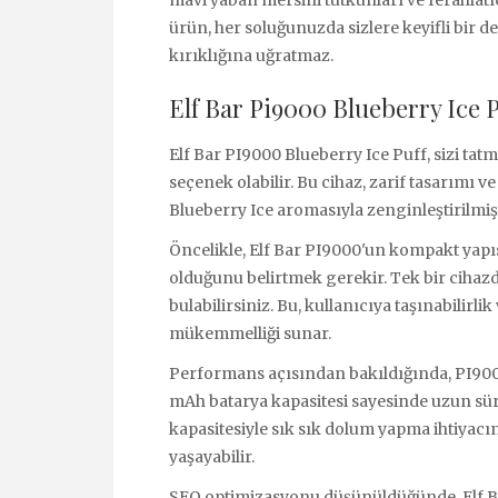
ürün, her soluğunuzda sizlere keyifli bir d
kırıklığına uğratmaz.
Elf Bar Pi9000 Blueberry Ice 
Elf Bar PI9000 Blueberry Ice Puff, sizi tat
seçenek olabilir. Bu cihaz, zarif tasarımı v
Blueberry Ice aromasıyla zenginleştirilmiş 
Öncelikle, Elf Bar PI9000'un kompakt yapı
olduğunu belirtmek gerekir. Tek bir cihazda ş
bulabilirsiniz. Bu, kullanıcıya taşınabilirl
mükemmelliği sunar.
Performans açısından bakıldığında, PI9000 
mAh batarya kapasitesi sayesinde uzun sürel
kapasitesiyle sık sık dolum yapma ihtiyacını
yaşayabilir.
SEO optimizasyonu düşünüldüğünde, Elf Ba