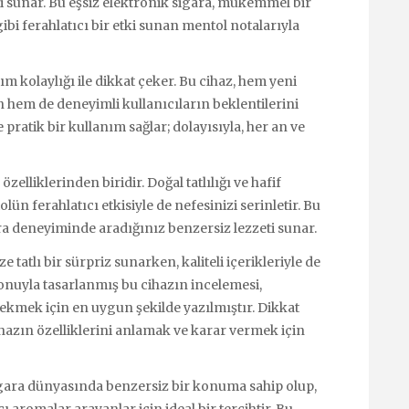
i sunar. Bu eşsiz elektronik sigara, mükemmel bir
bi ferahlatıcı bir etki sunan mentol notalarıyla
m kolaylığı ile dikkat çeker. Bu cihaz, hem yeni
n hem de deneyimli kullanıcıların beklentilerini
e pratik bir kullanım sağlar; dolayısıyla, her an ve
elliklerinden biridir. Doğal tatlılığı ve hafif
lün ferahlatıcı etkisiyle de nefesinizi serinletir. Bu
deneyiminde aradığınız benzersiz lezzeti sunar.
e tatlı bir sürpriz sunarken, kaliteli içerikleriyle de
yonuyla tasarlanmış bu cihazın incelemesi,
 çekmek için en uygun şekilde yazılmıştır. Dikkat
cihazın özelliklerini anlamak ve karar vermek için
sigara dünyasında benzersiz bir konuma sahip olup,
 aromalar arayanlar için ideal bir tercihtir. Bu