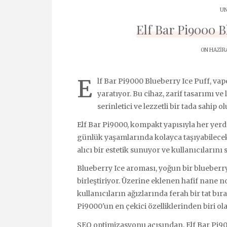
UN
Elf Bar Pi9000 B
ON HAZIRA
E
lf Bar Pi9000 Blueberry Ice Puff, va
yaratıyor. Bu cihaz, zarif tasarımı ve
serinletici ve lezzetli bir tada sahip
Elf Bar Pi9000, kompakt yapısıyla her yerde 
günlük yaşamlarında kolayca taşıyabilecekl
alıcı bir estetik sunuyor ve kullanıcılarını 
Blueberry Ice aroması, yoğun bir blueberry 
birleştiriyor. Üzerine eklenen hafif nane not
kullanıcıların ağızlarında ferah bir tat bı
Pi9000'un en çekici özelliklerinden biri ol
SEO optimizasyonu açısından, Elf Bar Pi900