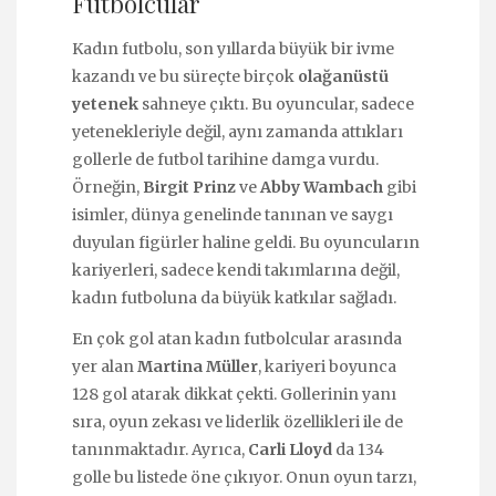
Futbolcular
Kadın futbolu, son yıllarda büyük bir ivme
kazandı ve bu süreçte birçok
olağanüstü
yetenek
sahneye çıktı. Bu oyuncular, sadece
yetenekleriyle değil, aynı zamanda attıkları
gollerle de futbol tarihine damga vurdu.
Örneğin,
Birgit Prinz
ve
Abby Wambach
gibi
isimler, dünya genelinde tanınan ve saygı
duyulan figürler haline geldi. Bu oyuncuların
kariyerleri, sadece kendi takımlarına değil,
kadın futboluna da büyük katkılar sağladı.
En çok gol atan kadın futbolcular arasında
yer alan
Martina Müller
, kariyeri boyunca
128 gol atarak dikkat çekti. Gollerinin yanı
sıra, oyun zekası ve liderlik özellikleri ile de
tanınmaktadır. Ayrıca,
Carli Lloyd
da 134
golle bu listede öne çıkıyor. Onun oyun tarzı,