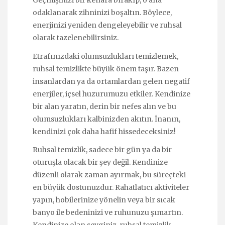
Geçmişinizi bir kenara bırakıp, o ana
odaklanarak zihninizi boşaltın. Böylece,
enerjinizi yeniden dengeleyebilir ve ruhsal
olarak tazelenebilirsiniz.
Etrafınızdaki olumsuzlukları temizlemek,
ruhsal temizlikte büyük önem taşır. Bazen
insanlardan ya da ortamlardan gelen negatif
enerjiler, içsel huzurumuzu etkiler. Kendinize
bir alan yaratın, derin bir nefes alın ve bu
olumsuzlukları kalbinizden akıtın. İnanın,
kendinizi çok daha hafif hissedeceksiniz!
Ruhsal temizlik, sadece bir gün ya da bir
oturuşla olacak bir şey değil. Kendinize
düzenli olarak zaman ayırmak, bu süreçteki
en büyük dostunuzdur. Rahatlatıcı aktiviteler
yapın, hobilerinize yönelin veya bir sıcak
banyo ile bedeninizi ve ruhunuzu şımartın.
Kendinize olan sevginiz, ruhsal temizlik