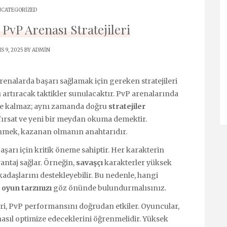
CATEGORIZED
PvP Arenası Stratejileri
S 9, 2025 BY
ADMIN
enalarda başarı sağlamak için gereken stratejileri
artıracak taktikler sunulacaktır. PvP arenalarında
le kalmaz; aynı zamanda doğru
stratejiler
ir fırsat ve yeni bir meydan okuma demektir.
şünmek, kazanan olmanın anahtarıdır.
şarı için kritik öneme sahiptir. Her karakterin
vantaj sağlar. Örneğin,
savaşçı
karakterler yüksek
adaşlarını destekleyebilir. Bu nedenle, hangi
,
oyun tarzınızı
göz önünde bulundurmalısınız.
ri, PvP performansını doğrudan etkiler. Oyuncular,
nasıl optimize edeceklerini öğrenmelidir. Yüksek