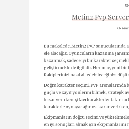
UN
Metin2 Pvp Server 
ON MAYI
Bu makalede,
Metin2
PvP sunucularında ar
ele alacağız. Oyuncuların kazanma şansını 
kazanmak, sadece iyi bir karakter seçmek
geliştirmekle de ilgilidir. Her maç, yeni b
Rakiplerinizi nasıl alt edebileceğinizi dü
Doğru karakter seçimi, PvP arenalarında ba
güçlü ve zayıf yönlerini bilmek, stratejik a
hasar verirken,
şifacı
karakterler takım ark
karakterle oynayacağınıza karar verirken
Ekipmanların doğru seçimi ve yükseltmele
en iyi sonuçları almak için ekipmanlarını 