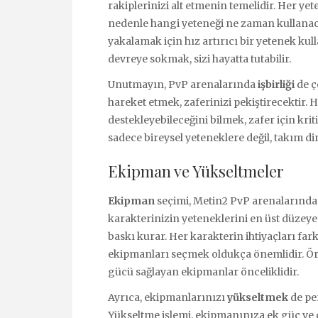
rakiplerinizi alt etmenin temelidir. Her yete
nedenle hangi yeteneği ne zaman kullanacağ
yakalamak için hız artırıcı bir yetenek k
devreye sokmak, sizi hayatta tutabilir.
Unutmayın, PvP arenalarında
işbirliği
de ç
hareket etmek, zaferinizi pekiştirecektir. 
destekleyebileceğini bilmek, zafer için krit
sadece bireysel yeteneklere değil, takım di
Ekipman ve Yükseltmeler
Ekipman
seçimi, Metin2 PvP arenalarında
karakterinizin yeteneklerini en üst düzeye
baskı kurar. Her karakterin ihtiyaçları fark
ekipmanları seçmek oldukça önemlidir. Örn
gücü sağlayan ekipmanlar önceliklidir.
Ayrıca, ekipmanlarınızı
yükseltmek
de per
Yükseltme işlemi, ekipmanınıza ek güç ve 