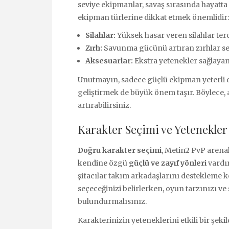
seviye ekipmanlar, savaş sırasında hayatta 
ekipman türlerine dikkat etmek önemlidir:
Silahlar:
Yüksek hasar veren silahlar terc
Zırh:
Savunma gücünü artıran zırhlar seç
Aksesuarlar:
Ekstra yetenekler sağlayan
Unutmayın, sadece güçlü ekipman yeterli d
geliştirmek de büyük önem taşır. Böylece, 
artırabilirsiniz.
Karakter Seçimi ve Yetenekler
Doğru karakter seçimi
, Metin2 PvP arena
kendine özgü
güçlü ve zayıf yönleri
vardır
şifacılar takım arkadaşlarını destekleme 
seçeceğinizi belirlerken, oyun tarzınızı ve
bulundurmalısınız.
Karakterinizin yeteneklerini etkili bir şe