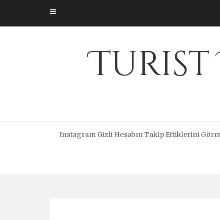
Skip
to
content
Turist
Instagram Gizli Hesabın Takip Ettiklerini Gör