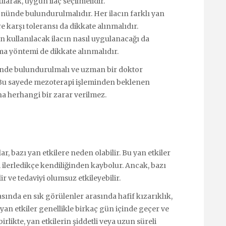
rak, uygun ilaç seçilmelidir.
z önünde bulundurulmalıdır. Her ilacın farklı yan
re karşı toleransı da dikkate alınmalıdır.
n kullanılacak ilacın nasıl uygulanacağı da
ma yöntemi de dikkate alınmalıdır.
nünde bulundurulmalı ve uzman bir doktor
. Bu sayede mezoterapi işleminden beklenen
ına herhangi bir zarar verilmez.
ar, bazı yan etkilere neden olabilir. Bu yan etkiler
i ilerledikçe kendiliğinden kaybolur. Ancak, bazı
r ve tedaviyi olumsuz etkileyebilir.
asında en sık görülenler arasında hafif kızarıklık,
 Bu yan etkiler genellikle birkaç gün içinde geçer ve
rlikte, yan etkilerin şiddetli veya uzun süreli