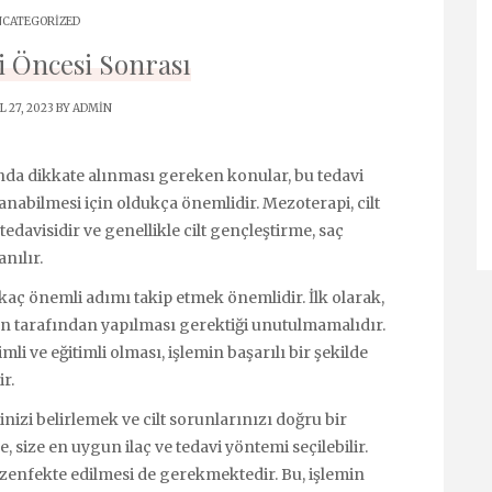
CATEGORIZED
 Öncesi Sonrası
 27, 2023 BY
ADMIN
ında dikkate alınması gereken konular, bu tedavi
anabilmesi için oldukça önemlidir. Mezoterapi, cilt
davisidir ve genellikle cilt gençleştirme, saç
nılır.
aç önemli adımı takip etmek önemlidir. İlk olarak,
n tarafından yapılması gerektiği unutulmamalıdır.
li ve eğitimli olması, işlemin başarılı bir şekilde
r.
inizi belirlemek ve cilt sorunlarınızı doğru bir
 size en uygun ilaç ve tedavi yöntemi seçilebilir.
ezenfekte edilmesi de gerekmektedir. Bu, işlemin