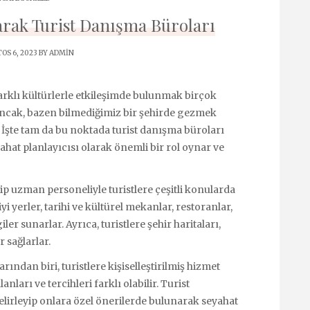
larak Turist Danışma Büroları
OS 6, 2023 BY
ADMIN
arklı kültürlerle etkileşimde bulunmak birçok
 Ancak, bazen bilmediğimiz bir şehirde gezmek
r. İşte tam da bu noktada turist danışma büroları
ahat planlayıcısı olarak önemli bir rol oynar ve
hip uzman personeliyle turistlere çeşitli konularda
yi yerler, tarihi ve kültürel mekanlar, restoranlar,
ler sunarlar. Ayrıca, turistlere şehir haritaları,
 sağlarlar.
ndan biri, turistlere kişiselleştirilmiş hizmet
anları ve tercihleri farklı olabilir. Turist
belirleyip onlara özel önerilerde bulunarak seyahat