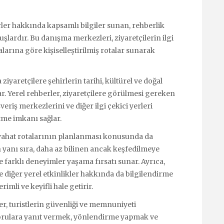
rler hakkında kapsamlı bilgiler sunan, rehberlik
uşlardır. Bu danışma merkezleri, ziyaretçilerin ilgi
larına göre kişiselleştirilmiş rotalar sunarak
ziyaretçilere şehirlerin tarihi, kültürel ve doğal
nar. Yerel rehberler, ziyaretçilere görülmesi gereken
şveriş merkezlerini ve diğer ilgi çekici yerleri
etme imkanı sağlar.
yahat rotalarının planlanması konusunda da
n yanı sıra, daha az bilinen ancak keşfedilmeye
e farklı deneyimler yaşama fırsatı sunar. Ayrıca,
 ve diğer yerel etkinlikler hakkında da bilgilendirme
imli ve keyifli hale getirir.
r, turistlerin güvenliği ve memnuniyeti
 sorulara yanıt vermek, yönlendirme yapmak ve