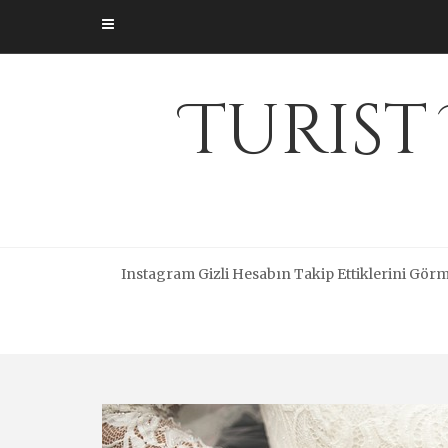
Skip
to
content
Turist
Instagram Gizli Hesabın Takip Ettiklerini Gör