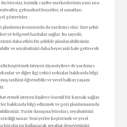
 Bu bürolar, turistik cazibe merkezlerinin yanı sıra
estivaller, geleneksel lezzetler, el sanatları
yol gösterirler.
i planlama konusunda da yardımcı olur. Size şehir
leri ve bölgesel haritalar sağlar. Bu sayede,
nizi daha etkin bir şekilde planlayabilirsiniz.
abilir ve seyahatinizi daha heyecanlı hale getirecek
arihi keşfetmek isteyen ziyaretçilere de yardımcı
mekanlar ve diğer ilgi çekici noktalar hakkında bilgi
kalmış tarihini öğrenebilir ve yerel halkın yaşam
iz.
hat etmek isteyen kişilere önemli bir kaynak sağlar.
rler hakkında bilgi edinmek ve gezi planlamasında
ilirsiniz. Turist danışma büroları, seyahatinizi
ericiliği sunar. Yeni yerler keşfetmek ve yerel
ma bürolarını kullanarak seyahat deneyiminizi