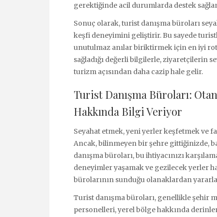
gerektiğinde acil durumlarda destek sağla
Sonuç olarak, turist danışma büroları seyah
keşfi deneyimini geliştirir. Bu sayede turist
unutulmaz anılar biriktirmek için en iyi rot
sağladığı değerli bilgilerle, ziyaretçilerin 
turizm açısından daha cazip hale gelir.
Turist Danışma Büroları: Otan
Hakkında Bilgi Veriyor
Seyahat etmek, yeni yerler keşfetmek ve fa
Ancak, bilinmeyen bir şehre gittiğinizde, ba
danışma büroları, bu ihtiyacınızı karşıla
deneyimler yaşamak ve gezilecek yerler ha
bürolarının sunduğu olanaklardan yararlan
Turist danışma büroları, genellikle şehir m
personelleri, yerel bölge hakkında derinleme