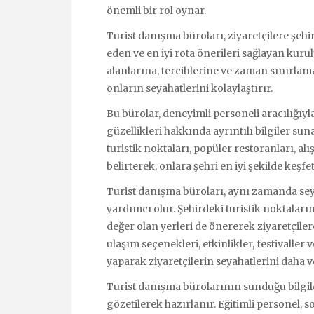
önemli bir rol oynar.
Turist danışma büroları, ziyaretçilere şehi
eden ve en iyi rota önerileri sağlayan kurul
alanlarına, tercihlerine ve zaman sınırlama
onların seyahatlerini kolaylaştırır.
Bu bürolar, deneyimli personeli aracılığıyla 
güzellikleri hakkında ayrıntılı bilgiler su
turistik noktaları, popüler restoranları, alı
belirterek, onlara şehri en iyi şekilde keşf
Turist danışma büroları, aynı zamanda se
yardımcı olur. Şehirdeki turistik noktaları
değer olan yerleri de önererek ziyaretçiler
ulaşım seçenekleri, etkinlikler, festivaller
yaparak ziyaretçilerin seyahatlerini daha ver
Turist danışma bürolarının sunduğu bilgile
gözetilerek hazırlanır. Eğitimli personel,