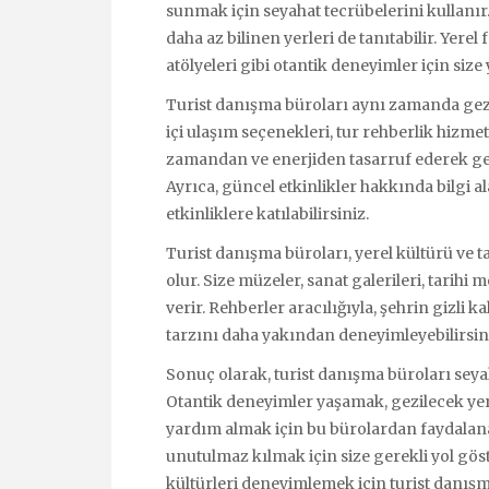
sunmak için seyahat tecrübelerini kullanır.
daha az bilinen yerleri de tanıtabilir. Yerel f
atölyeleri gibi otantik deneyimler için size 
Turist danışma büroları aynı zamanda gez
içi ulaşım seçenekleri, tur rehberlik hizmet
zamandan ve enerjiden tasarruf ederek gezi
Ayrıca, güncel etkinlikler hakkında bilgi al
etkinliklere katılabilirsiniz.
Turist danışma büroları, yerel kültürü ve t
olur. Size müzeler, sanat galerileri, tarihi 
verir. Rehberler aracılığıyla, şehrin gizli 
tarzını daha yakından deneyimleyebilirsin
Sonuç olarak, turist danışma büroları seya
Otantik deneyimler yaşamak, gezilecek ye
yardım almak için bu bürolardan faydalanab
unutulmaz kılmak için size gerekli yol göst
kültürleri deneyimlemek için turist danış