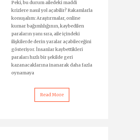
Peki, bu durum ailedeki maddi
krizlere nasıl yol açabilir? Rakamlarla
konuşalım: Araştırmalar, online
kumar bağımlılığının, kaybedilen
paraların yanı sıra, aile içindeki
ilişkilerde derin yaralar açabileceğini
gösteriyor. İnsanlar kaybettikleri
paraları hızlı bir şekilde geri
kazanacaklarına inanarak daha fazla
oynamaya
Read More