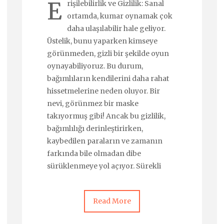
E
rişilebilirlik ve Gizlilik: Sanal
ortamda, kumar oynamak çok
daha ulaşılabilir hale geliyor.
Üstelik, bunu yaparken kimseye
görünmeden, gizli bir şekilde oyun
oynayabiliyoruz. Bu durum,
bağımlıların kendilerini daha rahat
hissetmelerine neden oluyor. Bir
nevi, görünmez bir maske
takıyormuş gibi! Ancak bu gizlilik,
bağımlılığı derinleştirirken,
kaybedilen paraların ve zamanın
farkında bile olmadan dibe
sürüklenmeye yol açıyor. Sürekli
Read More