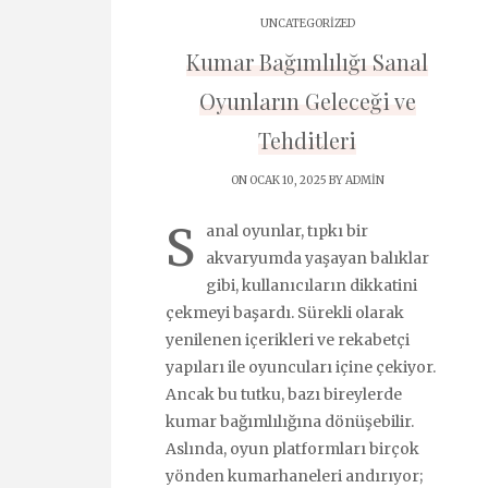
UNCATEGORIZED
Kumar Bağımlılığı Sanal
Oyunların Geleceği ve
Tehditleri
ON OCAK 10, 2025 BY
ADMIN
S
anal oyunlar, tıpkı bir
akvaryumda yaşayan balıklar
gibi, kullanıcıların dikkatini
çekmeyi başardı. Sürekli olarak
yenilenen içerikleri ve rekabetçi
yapıları ile oyuncuları içine çekiyor.
Ancak bu tutku, bazı bireylerde
kumar bağımlılığına dönüşebilir.
Aslında, oyun platformları birçok
yönden kumarhaneleri andırıyor;