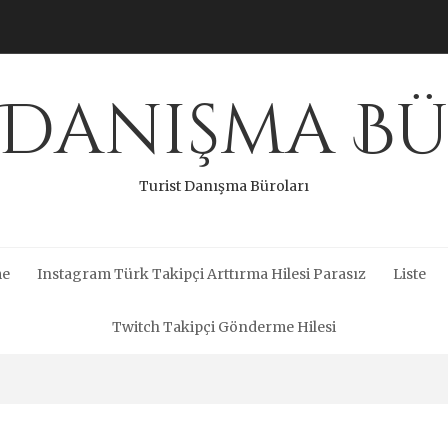
 Danışma B
Turist Danışma Büroları
me
Instagram Türk Takipçi Arttırma Hilesi Parasız
Liste
Twitch Takipçi Gönderme Hilesi