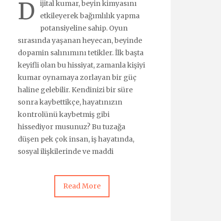
D
ijital kumar, beyin kimyasını
etkileyerek bağımlılık yapma
potansiyeline sahip. Oyun
sırasında yaşanan heyecan, beyinde
dopamin salınımını tetikler. İlk başta
keyifli olan bu hissiyat, zamanla kişiyi
kumar oynamaya zorlayan bir güç
haline gelebilir. Kendinizi bir süre
sonra kaybettikçe, hayatınızın
kontrolünü kaybetmiş gibi
hissediyor musunuz? Bu tuzağa
düşen pek çok insan, iş hayatında,
sosyal ilişkilerinde ve maddi
Read More