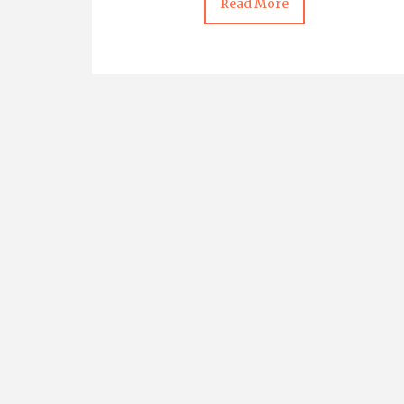
Read More