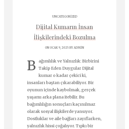
UNCATEGORIZED
Dijital Kumarın İnsan
İlişkilerindeki Bozulma
ON OCAK 9, 2025 BY
ADMIN
B
ağımlılık ve Yalnızlık: Birbirini
Takip Eden Duygular Dijital
kumar o kadar çekici ki,
insanları baştan çıkarabiliyor. Bir
oyunun içinde kaybolmak, gerçek
yaşamı arka plana itebilir. Bu
bağımlılığın sonuçları kaçınılmaz
olarak sosyal ilişkilerde yansıyor.
Dostluklar ve aile bağları zayıflarken,
yalnızlık hissi çoğalıyor. Tıpkı bir