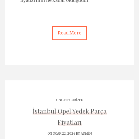
fiyatlarının ne kadar olduğudur.
Read More
UNCATEGORIZED
İstanbul Opel Yedek Parça
Fiyatları
ON OCAK 22, 2024 BY
ADMIN