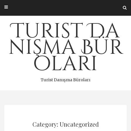
Skip
to
content
Turist Da
nışma Bür
oları
Turist Danışma Büroları
Category: Uncategorized