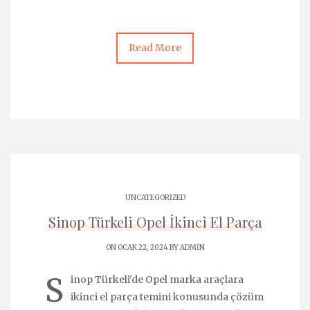
Read More
UNCATEGORIZED
Sinop Türkeli Opel İkinci El Parça
ON OCAK 22, 2024 BY
ADMIN
S
inop Türkeli'de Opel marka araçlara
ikinci el parça temini konusunda çözüm