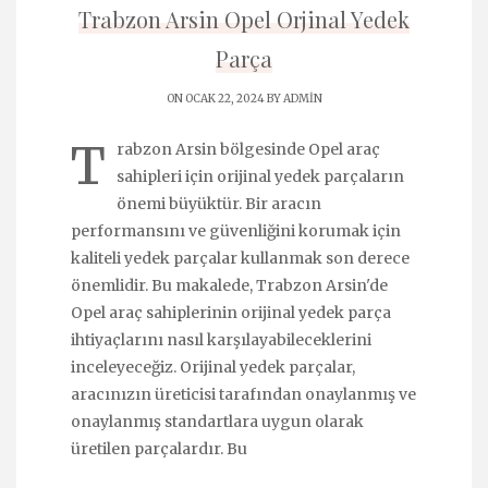
Trabzon Arsin Opel Orjinal Yedek
Parça
ON OCAK 22, 2024 BY
ADMIN
T
rabzon Arsin bölgesinde Opel araç
sahipleri için orijinal yedek parçaların
önemi büyüktür. Bir aracın
performansını ve güvenliğini korumak için
kaliteli yedek parçalar kullanmak son derece
önemlidir. Bu makalede, Trabzon Arsin'de
Opel araç sahiplerinin orijinal yedek parça
ihtiyaçlarını nasıl karşılayabileceklerini
inceleyeceğiz. Orijinal yedek parçalar,
aracınızın üreticisi tarafından onaylanmış ve
onaylanmış standartlara uygun olarak
üretilen parçalardır. Bu