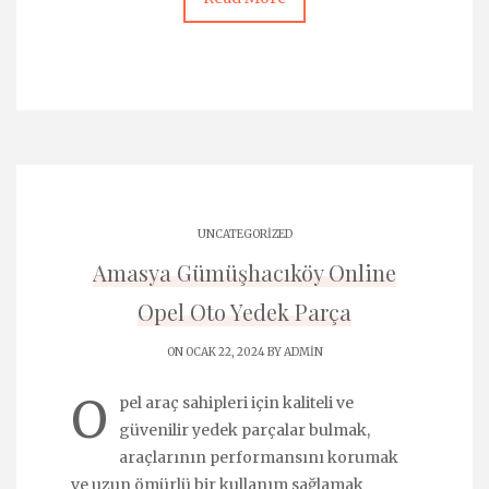
UNCATEGORIZED
Amasya Gümüşhacıköy Online
Opel Oto Yedek Parça
ON OCAK 22, 2024 BY
ADMIN
O
pel araç sahipleri için kaliteli ve
güvenilir yedek parçalar bulmak,
araçlarının performansını korumak
ve uzun ömürlü bir kullanım sağlamak